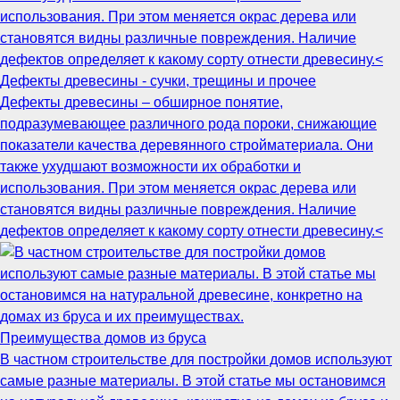
Дефекты древесины - сучки, трещины и прочее
Дефекты древесины – обширное понятие,
подразумевающее различного рода пороки, снижающие
показатели качества деревянного стройматериала. Они
также ухудшают возможности их обработки и
использования. При этом меняется окрас дерева или
становятся видны различные повреждения. Наличие
дефектов определяет к какому сорту отнести древесину.<
Преимущества домов из бруса
В частном строительстве для постройки домов используют
самые разные материалы. В этой статье мы остановимся