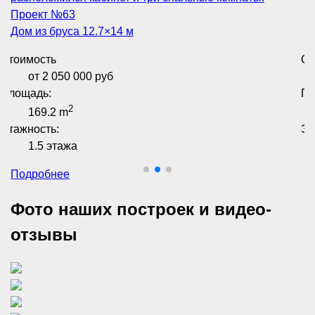
Проект №
63
Дом из бруса 12.7×14 м
Стоимость
Ст
от 2 050 000 руб
Площадь:
Пл
2
169.2 m
Этажность:
Эт
1.5 этажа
Подробнее
Фото наших построек и видео-
отзывы