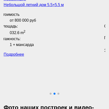
Небольшой летний дом 5.5×5.5 м
Стоимость
от 800 000 руб
Площадь:
Ст
2
032.6 m
Пл
Этажность:
1 + мансарда
Эт
Подробнее
Фото наших построек и видео-